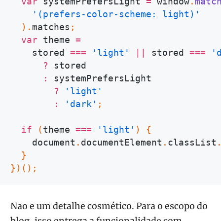
var
 systemPrefersLight 
=
 window
.
matc
'(prefers-color-scheme: light)'
)
.
matches
;
var
 theme 
=
    stored 
===
'light'
||
 stored 
===
'
?
 stored

:
 systemPrefersLight

?
'light'
:
'dark'
;
if
(
theme 
===
'light'
)
{
    document
.
documentElement
.
classList
}
}
)
(
)
;
Nao e um detalhe cosmético. Para o escopo do