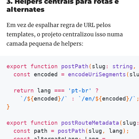
3. Helpers centrais para rotas e
alternates
Em vez de espalhar regra de URL pelos
templates, o projeto centralizou isso numa
camada pequena de helpers:
export
function
postPath
(
slug
:
string
,
const
 encoded 
=
encodeUriSegments
(
sl
return
 lang 
===
'pt-br'
?
`
/
${
encoded
}
/
`
:
`
/en/
${
encoded
}
/
`
}
export
function
postRouteMetadata
(
slug
const
 path 
=
postPath
(
slug
,
 lang
)
;
const
 alternateLang
:
 Lang 
=