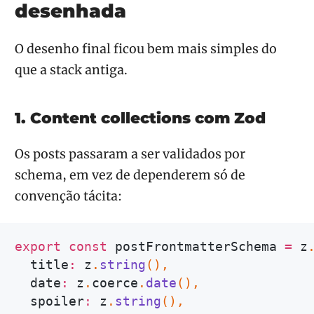
desenhada
O desenho final ficou bem mais simples do
que a stack antiga.
1. Content collections com Zod
Os posts passaram a ser validados por
schema, em vez de dependerem só de
convenção tácita:
export
const
 postFrontmatterSchema 
=
 z
  title
:
 z
.
string
(
)
,
  date
:
 z
.
coerce
.
date
(
)
,
  spoiler
:
 z
.
string
(
)
,