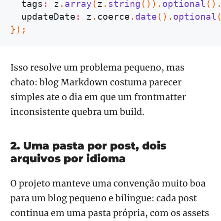
  tags
:
 z
.
array
(
z
.
string
(
)
)
.
optional
(
)
  updateDate
:
 z
.
coerce
.
date
(
)
.
optional
}
)
;
Isso resolve um problema pequeno, mas
chato: blog Markdown costuma parecer
simples ate o dia em que um frontmatter
inconsistente quebra um build.
2. Uma pasta por post, dois
arquivos por idioma
O projeto manteve uma convenção muito boa
para um blog pequeno e bilíngue: cada post
continua em uma pasta própria, com os assets