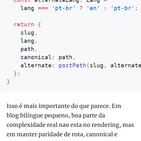
    lang 
===
'pt-br'
?
'en'
:
'pt-br'
;
return
{
    slug
,
    lang
,
    path
,
    canonical
:
 path
,
    alternate
:
postPath
(
slug
,
 alternat
}
;
}
Isso é mais importante do que parece. Em
blog bilíngue pequeno, boa parte da
complexidade real nao esta no rendering, mas
em manter paridade de rota, canonical e